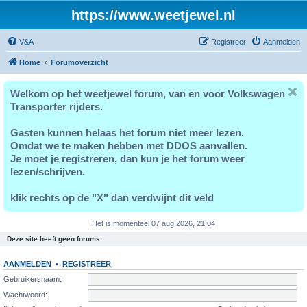
https://www.weetjewel.nl
V&A
Registreer
Aanmelden
Home
Forumoverzicht
Welkom op het weetjewel forum, van en voor Volkswagen
Transporter rijders.
Gasten kunnen helaas het forum niet meer lezen.
Omdat we te maken hebben met DDOS aanvallen.
Je moet je registreren, dan kun je het forum weer
lezen/schrijven.
klik rechts op de "X" dan verdwijnt dit veld
Het is momenteel 07 aug 2026, 21:04
Deze site heeft geen forums.
AANMELDEN
•
REGISTREER
Gebruikersnaam:
Wachtwoord: