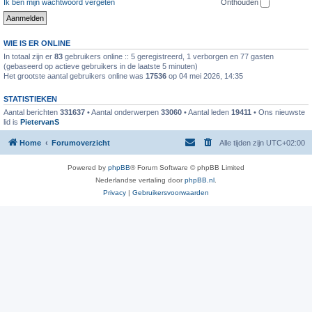
Ik ben mijn wachtwoord vergeten
Onthouden
WIE IS ER ONLINE
In totaal zijn er
83
gebruikers online :: 5 geregistreerd, 1 verborgen en 77 gasten
(gebaseerd op actieve gebruikers in de laatste 5 minuten)
Het grootste aantal gebruikers online was
17536
op 04 mei 2026, 14:35
STATISTIEKEN
Aantal berichten
331637
• Aantal onderwerpen
33060
• Aantal leden
19411
• Ons nieuwste
lid is
PietervanS
Home
Forumoverzicht
Alle tijden zijn
UTC+02:00
Powered by
phpBB
® Forum Software © phpBB Limited
Nederlandse vertaling door
phpBB.nl
.
Privacy
|
Gebruikersvoorwaarden