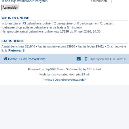
Ik ben mijn wachtwoord vergeten
Onthouden
WIE IS ER ONLINE
In totaal zijn er
73
gebruikers online :: 2 geregistreerd, 0 verborgen en 71 gasten
(gebaseerd op actieve gebruikers in de laatste 5 minuten)
Het grootste aantal gebruikers online was
17536
op 04 mei 2026, 14:35
STATISTIEKEN
Aantal berichten
331640
• Aantal onderwerpen
33060
• Aantal leden
19411
• Ons nieuwste
lid is
PietervanS
Home
Forumoverzicht
Alle tijden zijn
UTC+02:00
Powered by
phpBB
® Forum Software © phpBB Limited
Nederlandse vertaling door
phpBB.nl
.
Privacy
|
Gebruikersvoorwaarden