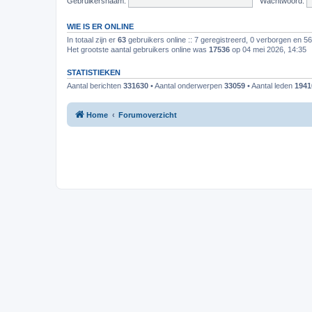
Gebruikersnaam:
Wachtwoord:
WIE IS ER ONLINE
In totaal zijn er
63
gebruikers online :: 7 geregistreerd, 0 verborgen en 5
Het grootste aantal gebruikers online was
17536
op 04 mei 2026, 14:35
STATISTIEKEN
Aantal berichten
331630
• Aantal onderwerpen
33059
• Aantal leden
1941
Home
Forumoverzicht