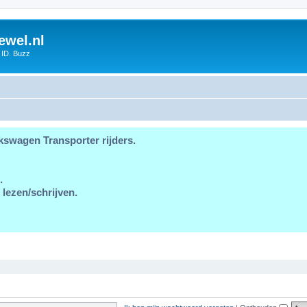
ewel.nl
 ID. Buzz
kswagen Transporter rijders.
.
 lezen/schrijven.