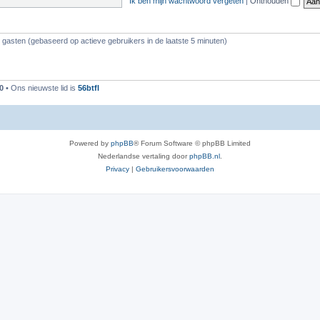
Ik ben mijn wachtwoord vergeten
|
Onthouden
6 gasten (gebaseerd op actieve gebruikers in de laatste 5 minuten)
0
• Ons nieuwste lid is
56btfl
Powered by
phpBB
® Forum Software © phpBB Limited
Nederlandse vertaling door
phpBB.nl
.
Privacy
|
Gebruikersvoorwaarden