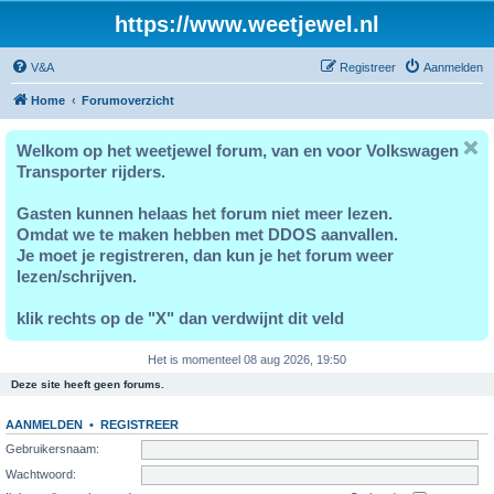
https://www.weetjewel.nl
V&A
Registreer
Aanmelden
Home
Forumoverzicht
Welkom op het weetjewel forum, van en voor Volkswagen
Transporter rijders.
Gasten kunnen helaas het forum niet meer lezen.
Omdat we te maken hebben met DDOS aanvallen.
Je moet je registreren, dan kun je het forum weer
lezen/schrijven.
klik rechts op de "X" dan verdwijnt dit veld
Het is momenteel 08 aug 2026, 19:50
Deze site heeft geen forums.
AANMELDEN
•
REGISTREER
Gebruikersnaam:
Wachtwoord: