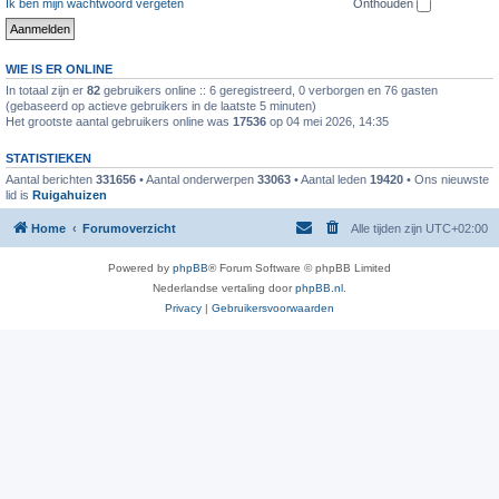
Ik ben mijn wachtwoord vergeten
Onthouden
WIE IS ER ONLINE
In totaal zijn er
82
gebruikers online :: 6 geregistreerd, 0 verborgen en 76 gasten
(gebaseerd op actieve gebruikers in de laatste 5 minuten)
Het grootste aantal gebruikers online was
17536
op 04 mei 2026, 14:35
STATISTIEKEN
Aantal berichten
331656
• Aantal onderwerpen
33063
• Aantal leden
19420
• Ons nieuwste
lid is
Ruigahuizen
Home
Forumoverzicht
Alle tijden zijn
UTC+02:00
Powered by
phpBB
® Forum Software © phpBB Limited
Nederlandse vertaling door
phpBB.nl
.
Privacy
|
Gebruikersvoorwaarden