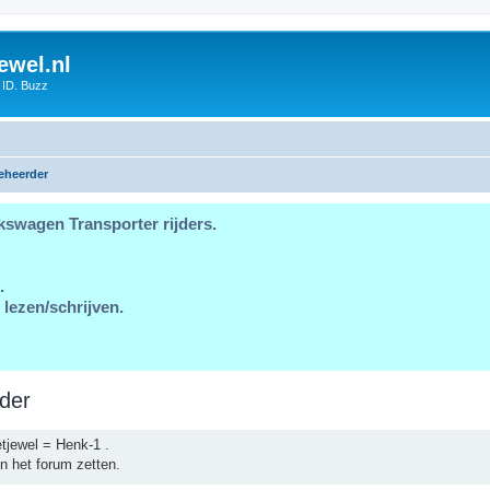
ewel.nl
 ID. Buzz
eheerder
kswagen Transporter rijders.
.
 lezen/schrijven.
der
tjewel = Henk-1 .
n het forum zetten.