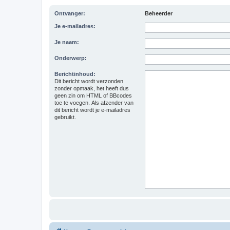
Ontvanger:
Beheerder
Je e-mailadres:
Je naam:
Onderwerp:
Berichtinhoud:
Dit bericht wordt verzonden
zonder opmaak, het heeft dus
geen zin om HTML of BBcodes
toe te voegen. Als afzender van
dit bericht wordt je e-mailadres
gebruikt.