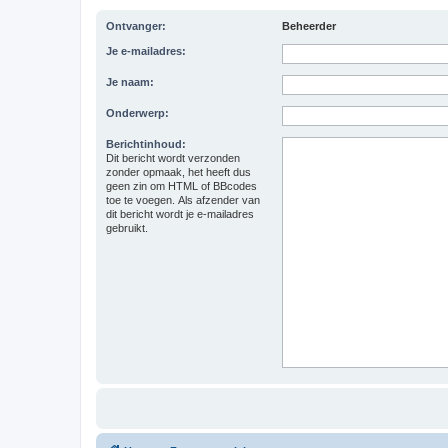
Ontvanger:
Beheerder
Je e-mailadres:
Je naam:
Onderwerp:
Berichtinhoud:
Dit bericht wordt verzonden
zonder opmaak, het heeft dus
geen zin om HTML of BBcodes
toe te voegen. Als afzender van
dit bericht wordt je e-mailadres
gebruikt.