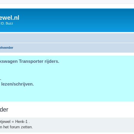
ewel.nl
 ID. Buzz
eheerder
kswagen Transporter rijders.
.
 lezen/schrijven.
der
tjewel = Henk-1 .
n het forum zetten.