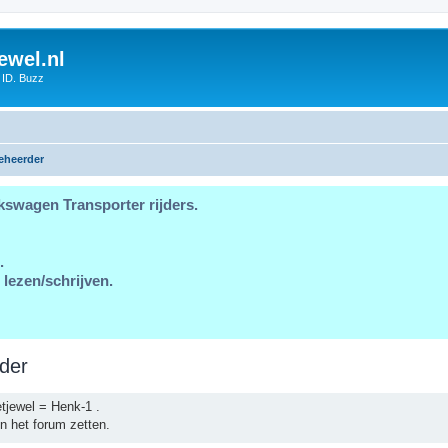
ewel.nl
 ID. Buzz
eheerder
kswagen Transporter rijders.
.
 lezen/schrijven.
der
tjewel = Henk-1 .
n het forum zetten.