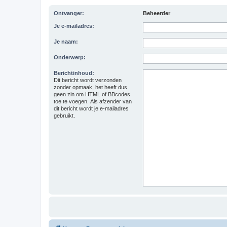
Ontvanger:
Beheerder
Je e-mailadres:
Je naam:
Onderwerp:
Berichtinhoud:
Dit bericht wordt verzonden
zonder opmaak, het heeft dus
geen zin om HTML of BBcodes
toe te voegen. Als afzender van
dit bericht wordt je e-mailadres
gebruikt.