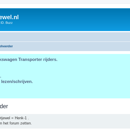
ewel.nl
 ID. Buzz
eheerder
kswagen Transporter rijders.
.
 lezen/schrijven.
der
tjewel = Henk-1 .
n het forum zetten.