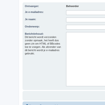
Ontvanger:
Beheerder
Je e-mailadres:
Je naam:
Onderwerp:
Berichtinhoud:
Dit bericht wordt verzonden
zonder opmaak, het heeft dus
geen zin om HTML of BBcodes
toe te voegen. Als afzender van
dit bericht wordt je e-mailadres
gebruikt.