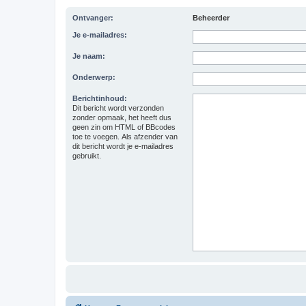
Ontvanger:
Beheerder
Je e-mailadres:
Je naam:
Onderwerp:
Berichtinhoud:
Dit bericht wordt verzonden
zonder opmaak, het heeft dus
geen zin om HTML of BBcodes
toe te voegen. Als afzender van
dit bericht wordt je e-mailadres
gebruikt.