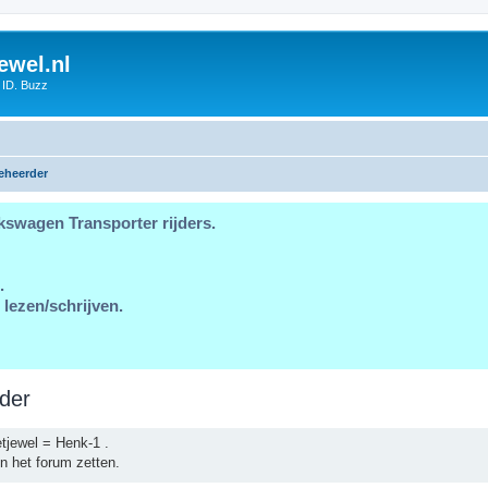
ewel.nl
 ID. Buzz
eheerder
kswagen Transporter rijders.
.
 lezen/schrijven.
der
tjewel = Henk-1 .
n het forum zetten.