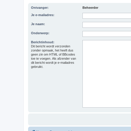
Ontvanger:
Beheerder
Je e-mailadres:
Je naam:
Onderwerp:
Berichtinhoud:
Dit bericht wordt verzonden
zonder opmaak, het heeft dus
geen zin om HTML of BBcodes
toe te voegen. Als afzender van
dit bericht wordt je e-mailadres
gebruikt.