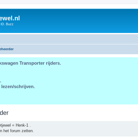
ewel.nl
 ID. Buzz
eheerder
kswagen Transporter rijders.
.
 lezen/schrijven.
der
tjewel = Henk-1 .
n het forum zetten.