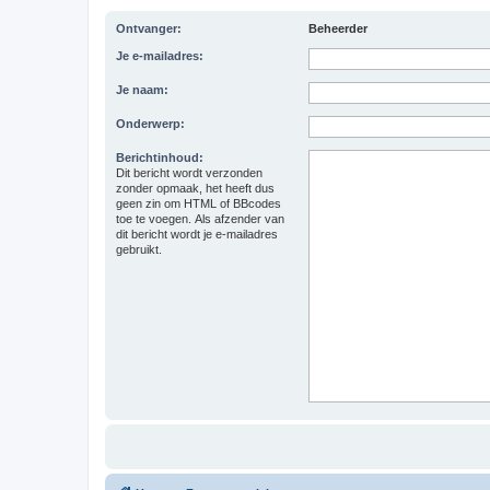
Ontvanger:
Beheerder
Je e-mailadres:
Je naam:
Onderwerp:
Berichtinhoud:
Dit bericht wordt verzonden
zonder opmaak, het heeft dus
geen zin om HTML of BBcodes
toe te voegen. Als afzender van
dit bericht wordt je e-mailadres
gebruikt.