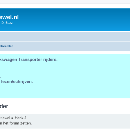
ewel.nl
 ID. Buzz
eheerder
kswagen Transporter rijders.
.
 lezen/schrijven.
der
tjewel = Henk-1 .
n het forum zetten.