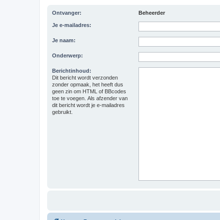
Ontvanger:
Beheerder
Je e-mailadres:
Je naam:
Onderwerp:
Berichtinhoud:
Dit bericht wordt verzonden
zonder opmaak, het heeft dus
geen zin om HTML of BBcodes
toe te voegen. Als afzender van
dit bericht wordt je e-mailadres
gebruikt.