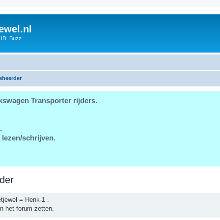
ewel.nl
 ID. Buzz
eheerder
kswagen Transporter rijders.
.
 lezen/schrijven.
der
tjewel = Henk-1 .
n het forum zetten.