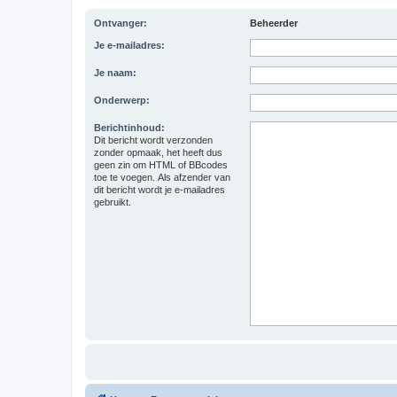
Ontvanger:
Beheerder
Je e-mailadres:
Je naam:
Onderwerp:
Berichtinhoud:
Dit bericht wordt verzonden
zonder opmaak, het heeft dus
geen zin om HTML of BBcodes
toe te voegen. Als afzender van
dit bericht wordt je e-mailadres
gebruikt.