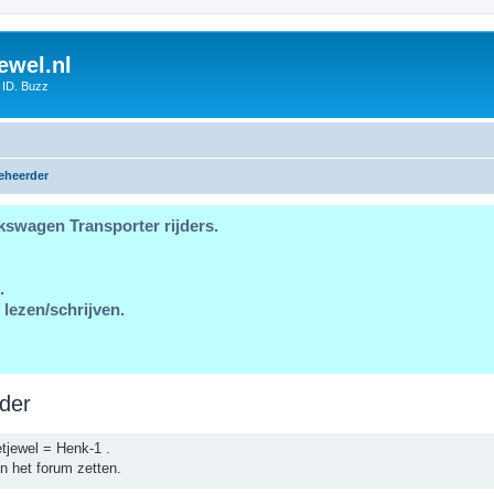
ewel.nl
 ID. Buzz
eheerder
kswagen Transporter rijders.
.
 lezen/schrijven.
der
tjewel = Henk-1 .
n het forum zetten.