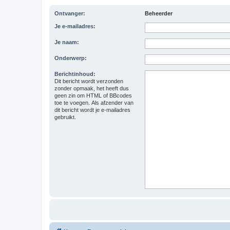
Ontvanger:
Beheerder
Je e-mailadres:
Je naam:
Onderwerp:
Berichtinhoud:
Dit bericht wordt verzonden
zonder opmaak, het heeft dus
geen zin om HTML of BBcodes
toe te voegen. Als afzender van
dit bericht wordt je e-mailadres
gebruikt.