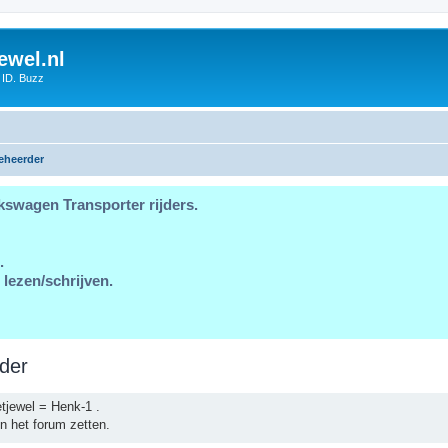
ewel.nl
 ID. Buzz
eheerder
kswagen Transporter rijders.
.
 lezen/schrijven.
der
tjewel = Henk-1 .
n het forum zetten.