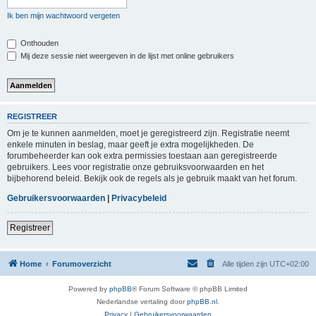
Ik ben mijn wachtwoord vergeten
Onthouden
Mij deze sessie niet weergeven in de lijst met online gebruikers
REGISTREER
Om je te kunnen aanmelden, moet je geregistreerd zijn. Registratie neemt
enkele minuten in beslag, maar geeft je extra mogelijkheden. De
forumbeheerder kan ook extra permissies toestaan aan geregistreerde
gebruikers. Lees voor registratie onze gebruiksvoorwaarden en het
bijbehorend beleid. Bekijk ook de regels als je gebruik maakt van het forum.
Gebruikersvoorwaarden
|
Privacybeleid
Registreer
Home
Forumoverzicht
Alle tijden zijn
UTC+02:00
Powered by
phpBB
® Forum Software © phpBB Limited
Nederlandse vertaling door
phpBB.nl
.
Privacy
|
Gebruikersvoorwaarden