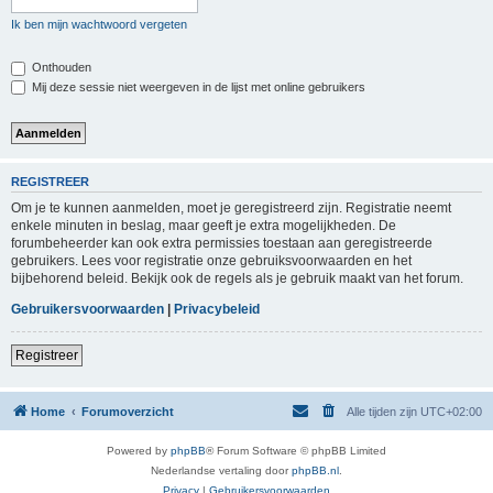
Ik ben mijn wachtwoord vergeten
Onthouden
Mij deze sessie niet weergeven in de lijst met online gebruikers
REGISTREER
Om je te kunnen aanmelden, moet je geregistreerd zijn. Registratie neemt
enkele minuten in beslag, maar geeft je extra mogelijkheden. De
forumbeheerder kan ook extra permissies toestaan aan geregistreerde
gebruikers. Lees voor registratie onze gebruiksvoorwaarden en het
bijbehorend beleid. Bekijk ook de regels als je gebruik maakt van het forum.
Gebruikersvoorwaarden
|
Privacybeleid
Registreer
Home
Forumoverzicht
Alle tijden zijn
UTC+02:00
Powered by
phpBB
® Forum Software © phpBB Limited
Nederlandse vertaling door
phpBB.nl
.
Privacy
|
Gebruikersvoorwaarden