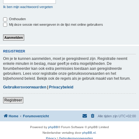
Ik ben mijn wachtwoord vergeten
Onthouden
Mij deze sessie niet weergeven in de lijst met online gebruikers
REGISTREER
Om je te kunnen aanmelden, moet je geregistreerd zijn. Registratie neemt
enkele minuten in beslag, maar geeft je extra mogelijkheden. De
forumbeheerder kan ook extra permissies toestaan aan geregistreerde
gebruikers. Lees voor registratie onze gebruiksvoorwaarden en het
bijbehorend beleid. Bekijk ook de regels als je gebruik maakt van het forum.
Gebruikersvoorwaarden
|
Privacybeleid
Registreer
Home
Forumoverzicht
Alle tijden zijn
UTC+02:00
Powered by
phpBB
® Forum Software © phpBB Limited
Nederlandse vertaling door
phpBB.nl
.
Privacy
|
Gebruikersvoorwaarden