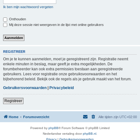
Ik ben mijn wachtwoord vergeten
Onthouden
Mij deze sessie niet weergeven in de lijst met online gebruikers
REGISTREER
Om je te kunnen aanmelden, moet je geregistreerd zijn. Registratie neemt
enkele minuten in beslag, maar geeft je extra mogelijkheden. De
forumbeheerder kan ook extra permissies toestaan aan geregistreerde
gebruikers. Lees voor registratie onze gebruiksvoorwaarden en het
bijbehorend beleid. Bekijk ook de regels als je gebruik maakt van het forum.
Gebruikersvoorwaarden
|
Privacybeleid
Registreer
Home
Forumoverzicht
Alle tijden zijn
UTC+02:00
Powered by
phpBB
® Forum Software © phpBB Limited
Nederlandse vertaling door
phpBB.nl
.
Privacy
|
Gebruikersvoorwaarden