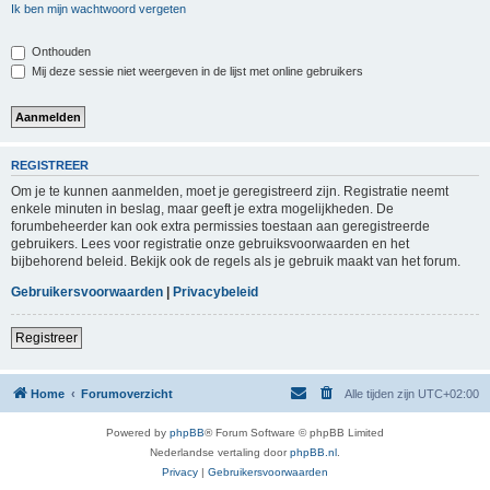
Ik ben mijn wachtwoord vergeten
Onthouden
Mij deze sessie niet weergeven in de lijst met online gebruikers
REGISTREER
Om je te kunnen aanmelden, moet je geregistreerd zijn. Registratie neemt
enkele minuten in beslag, maar geeft je extra mogelijkheden. De
forumbeheerder kan ook extra permissies toestaan aan geregistreerde
gebruikers. Lees voor registratie onze gebruiksvoorwaarden en het
bijbehorend beleid. Bekijk ook de regels als je gebruik maakt van het forum.
Gebruikersvoorwaarden
|
Privacybeleid
Registreer
Home
Forumoverzicht
Alle tijden zijn
UTC+02:00
Powered by
phpBB
® Forum Software © phpBB Limited
Nederlandse vertaling door
phpBB.nl
.
Privacy
|
Gebruikersvoorwaarden