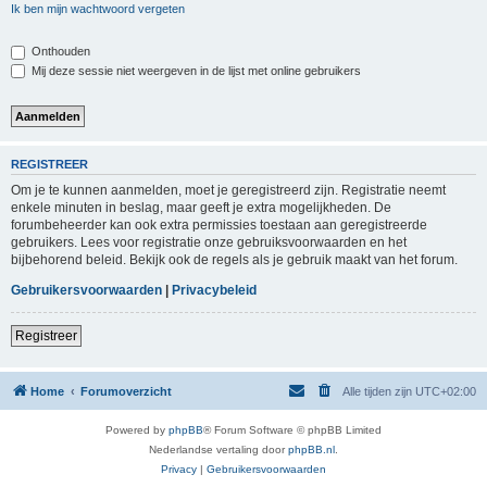
Ik ben mijn wachtwoord vergeten
Onthouden
Mij deze sessie niet weergeven in de lijst met online gebruikers
REGISTREER
Om je te kunnen aanmelden, moet je geregistreerd zijn. Registratie neemt
enkele minuten in beslag, maar geeft je extra mogelijkheden. De
forumbeheerder kan ook extra permissies toestaan aan geregistreerde
gebruikers. Lees voor registratie onze gebruiksvoorwaarden en het
bijbehorend beleid. Bekijk ook de regels als je gebruik maakt van het forum.
Gebruikersvoorwaarden
|
Privacybeleid
Registreer
Home
Forumoverzicht
Alle tijden zijn
UTC+02:00
Powered by
phpBB
® Forum Software © phpBB Limited
Nederlandse vertaling door
phpBB.nl
.
Privacy
|
Gebruikersvoorwaarden