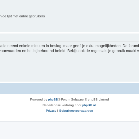
 de lijst met online gebruikers
ratie neemt enkele minuten in beslag, maar geeft je extra mogelijkheden. De foru
voorwaarden en het bijbehorend beleid. Bekijk ook de regels als je gebruik maakt v
Powered by
phpBB
® Forum Software © phpBB Limited
Nederlandse vertaling door
phpBB.nl
.
Privacy
|
Gebruikersvoorwaarden