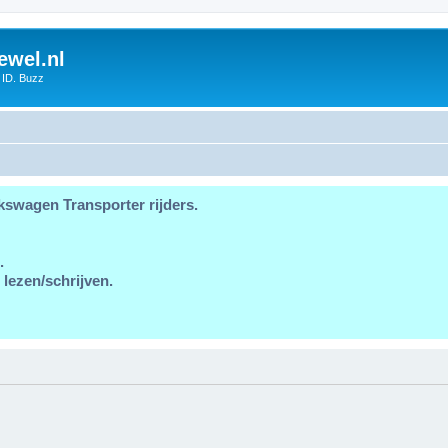
ewel.nl
 ID. Buzz
kswagen Transporter rijders.
.
 lezen/schrijven.