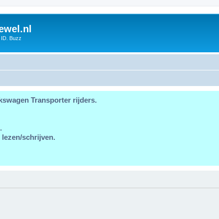
ewel.nl
 ID. Buzz
kswagen Transporter rijders.
.
 lezen/schrijven.