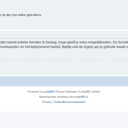
 de lijst met online gebruikers
ratie neemt enkele minuten in beslag, maar geeft je extra mogelijkheden. De foru
voorwaarden en het bijbehorend beleid. Bekijk ook de regels als je gebruik maakt v
Powered by
phpBB
® Forum Software © phpBB Limited
Nederlandse vertaling door
phpBB.nl
.
Privacy
|
Gebruikersvoorwaarden