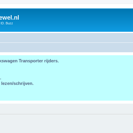
ewel.nl
 ID. Buzz
kswagen Transporter rijders.
.
 lezen/schrijven.