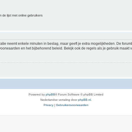
 de lijst met online gebruikers
ratie neemt enkele minuten in beslag, maar geeft je extra mogelijkheden. De foru
voorwaarden en het bijbehorend beleid. Bekijk ook de regels als je gebruik maakt v
Powered by
phpBB
® Forum Software © phpBB Limited
Nederlandse vertaling door
phpBB.nl
.
Privacy
|
Gebruikersvoorwaarden