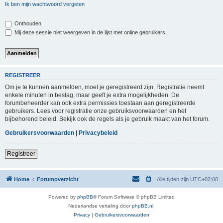
Ik ben mijn wachtwoord vergeten
Onthouden
Mij deze sessie niet weergeven in de lijst met online gebruikers
REGISTREER
Om je te kunnen aanmelden, moet je geregistreerd zijn. Registratie neemt
enkele minuten in beslag, maar geeft je extra mogelijkheden. De
forumbeheerder kan ook extra permissies toestaan aan geregistreerde
gebruikers. Lees voor registratie onze gebruiksvoorwaarden en het
bijbehorend beleid. Bekijk ook de regels als je gebruik maakt van het forum.
Gebruikersvoorwaarden
|
Privacybeleid
Registreer
Home
Forumoverzicht
Alle tijden zijn
UTC+02:00
Powered by
phpBB
® Forum Software © phpBB Limited
Nederlandse vertaling door
phpBB.nl
.
Privacy
|
Gebruikersvoorwaarden