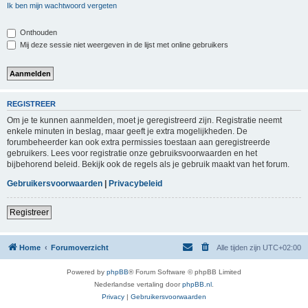
Ik ben mijn wachtwoord vergeten
Onthouden
Mij deze sessie niet weergeven in de lijst met online gebruikers
REGISTREER
Om je te kunnen aanmelden, moet je geregistreerd zijn. Registratie neemt
enkele minuten in beslag, maar geeft je extra mogelijkheden. De
forumbeheerder kan ook extra permissies toestaan aan geregistreerde
gebruikers. Lees voor registratie onze gebruiksvoorwaarden en het
bijbehorend beleid. Bekijk ook de regels als je gebruik maakt van het forum.
Gebruikersvoorwaarden
|
Privacybeleid
Registreer
Home
Forumoverzicht
Alle tijden zijn
UTC+02:00
Powered by
phpBB
® Forum Software © phpBB Limited
Nederlandse vertaling door
phpBB.nl
.
Privacy
|
Gebruikersvoorwaarden