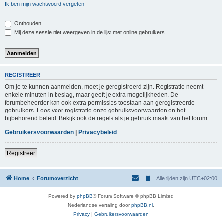
Ik ben mijn wachtwoord vergeten
Onthouden
Mij deze sessie niet weergeven in de lijst met online gebruikers
REGISTREER
Om je te kunnen aanmelden, moet je geregistreerd zijn. Registratie neemt
enkele minuten in beslag, maar geeft je extra mogelijkheden. De
forumbeheerder kan ook extra permissies toestaan aan geregistreerde
gebruikers. Lees voor registratie onze gebruiksvoorwaarden en het
bijbehorend beleid. Bekijk ook de regels als je gebruik maakt van het forum.
Gebruikersvoorwaarden
|
Privacybeleid
Registreer
Home
Forumoverzicht
Alle tijden zijn
UTC+02:00
Powered by
phpBB
® Forum Software © phpBB Limited
Nederlandse vertaling door
phpBB.nl
.
Privacy
|
Gebruikersvoorwaarden