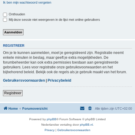
Ik ben mijn wachtwoord vergeten
Onthouden
Mij deze sessie niet weergeven in de lijst met online gebruikers
REGISTREER
Om je te kunnen aanmelden, moet je geregistreerd zijn. Registratie neemt
enkele minuten in beslag, maar geeft je extra mogelijkheden. De
forumbeheerder kan ook extra permissies toestaan aan geregistreerde
gebruikers. Lees voor registratie onze gebruiksvoorwaarden en het
bijbehorend beleid. Bekijk ook de regels als je gebruik maakt van het forum.
Gebruikersvoorwaarden
|
Privacybeleid
Registreer
Home
Forumoverzicht
Alle tijden zijn
UTC+02:00
Powered by
phpBB
® Forum Software © phpBB Limited
Nederlandse vertaling door
phpBB.nl
.
Privacy
|
Gebruikersvoorwaarden