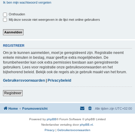
Ik ben mijn wachtwoord vergeten
Onthouden
Mij deze sessie niet weergeven in de lijst met online gebruikers
REGISTREER
Om je te kunnen aanmelden, moet je geregistreerd zijn. Registratie neemt
enkele minuten in beslag, maar geeft je extra mogelijkheden. De
forumbeheerder kan ook extra permissies toestaan aan geregistreerde
gebruikers. Lees voor registratie onze gebruiksvoorwaarden en het
bijbehorend beleid. Bekijk ook de regels als je gebruik maakt van het forum.
Gebruikersvoorwaarden
|
Privacybeleid
Registreer
Home
Forumoverzicht
Alle tijden zijn
UTC+02:00
Powered by
phpBB
® Forum Software © phpBB Limited
Nederlandse vertaling door
phpBB.nl
.
Privacy
|
Gebruikersvoorwaarden