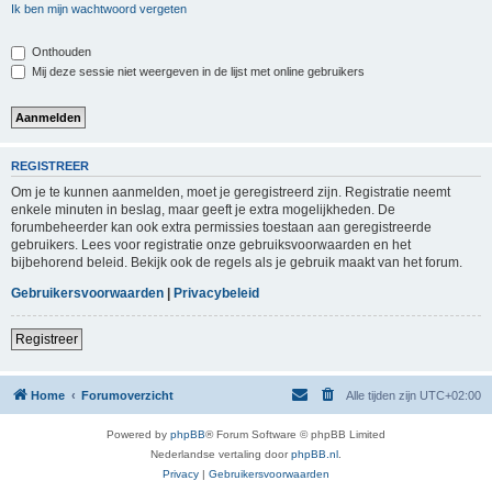
Ik ben mijn wachtwoord vergeten
Onthouden
Mij deze sessie niet weergeven in de lijst met online gebruikers
REGISTREER
Om je te kunnen aanmelden, moet je geregistreerd zijn. Registratie neemt
enkele minuten in beslag, maar geeft je extra mogelijkheden. De
forumbeheerder kan ook extra permissies toestaan aan geregistreerde
gebruikers. Lees voor registratie onze gebruiksvoorwaarden en het
bijbehorend beleid. Bekijk ook de regels als je gebruik maakt van het forum.
Gebruikersvoorwaarden
|
Privacybeleid
Registreer
Home
Forumoverzicht
Alle tijden zijn
UTC+02:00
Powered by
phpBB
® Forum Software © phpBB Limited
Nederlandse vertaling door
phpBB.nl
.
Privacy
|
Gebruikersvoorwaarden