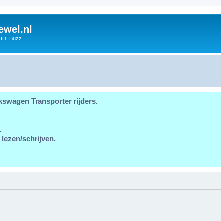
ewel.nl
 ID. Buzz
kswagen Transporter rijders.
.
 lezen/schrijven.