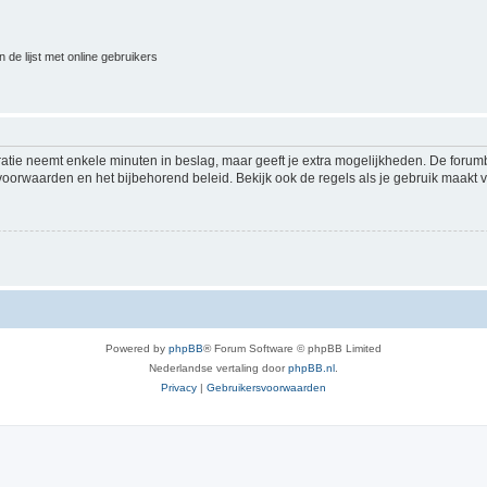
 de lijst met online gebruikers
ratie neemt enkele minuten in beslag, maar geeft je extra mogelijkheden. De foru
voorwaarden en het bijbehorend beleid. Bekijk ook de regels als je gebruik maakt v
Powered by
phpBB
® Forum Software © phpBB Limited
Nederlandse vertaling door
phpBB.nl
.
Privacy
|
Gebruikersvoorwaarden