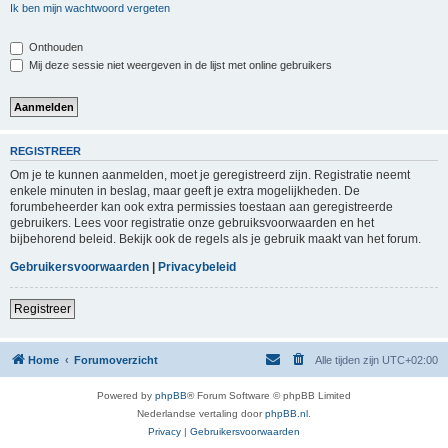
Ik ben mijn wachtwoord vergeten
Onthouden
Mij deze sessie niet weergeven in de lijst met online gebruikers
REGISTREER
Om je te kunnen aanmelden, moet je geregistreerd zijn. Registratie neemt
enkele minuten in beslag, maar geeft je extra mogelijkheden. De
forumbeheerder kan ook extra permissies toestaan aan geregistreerde
gebruikers. Lees voor registratie onze gebruiksvoorwaarden en het
bijbehorend beleid. Bekijk ook de regels als je gebruik maakt van het forum.
Gebruikersvoorwaarden
|
Privacybeleid
Registreer
Home
Forumoverzicht
Alle tijden zijn
UTC+02:00
Powered by
phpBB
® Forum Software © phpBB Limited
Nederlandse vertaling door
phpBB.nl
.
Privacy
|
Gebruikersvoorwaarden