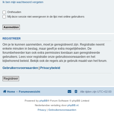
Ik ben mijn wachtwoord vergeten
Onthouden
Mij deze sessie niet weergeven in de lijst met online gebruikers
REGISTREER
Om je te kunnen aanmelden, moet je geregistreerd zijn. Registratie neemt
enkele minuten in beslag, maar geeft je extra mogelijkheden. De
forumbeheerder kan ook extra permissies toestaan aan geregistreerde
gebruikers. Lees voor registratie onze gebruiksvoorwaarden en het
bijbehorend beleid. Bekijk ook de regels als je gebruik maakt van het forum.
Gebruikersvoorwaarden
|
Privacybeleid
Registreer
Home
Forumoverzicht
Alle tijden zijn
UTC+02:00
Powered by
phpBB
® Forum Software © phpBB Limited
Nederlandse vertaling door
phpBB.nl
.
Privacy
|
Gebruikersvoorwaarden