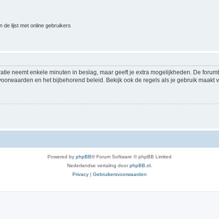
 de lijst met online gebruikers
ratie neemt enkele minuten in beslag, maar geeft je extra mogelijkheden. De foru
voorwaarden en het bijbehorend beleid. Bekijk ook de regels als je gebruik maakt v
Powered by
phpBB
® Forum Software © phpBB Limited
Nederlandse vertaling door
phpBB.nl
.
Privacy
|
Gebruikersvoorwaarden