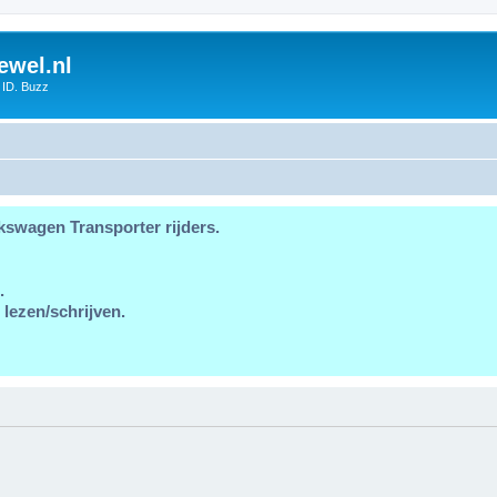
ewel.nl
 ID. Buzz
kswagen Transporter rijders.
.
 lezen/schrijven.