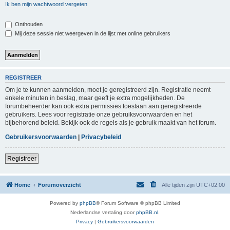
Ik ben mijn wachtwoord vergeten
Onthouden
Mij deze sessie niet weergeven in de lijst met online gebruikers
REGISTREER
Om je te kunnen aanmelden, moet je geregistreerd zijn. Registratie neemt
enkele minuten in beslag, maar geeft je extra mogelijkheden. De
forumbeheerder kan ook extra permissies toestaan aan geregistreerde
gebruikers. Lees voor registratie onze gebruiksvoorwaarden en het
bijbehorend beleid. Bekijk ook de regels als je gebruik maakt van het forum.
Gebruikersvoorwaarden
|
Privacybeleid
Registreer
Home
Forumoverzicht
Alle tijden zijn
UTC+02:00
Powered by
phpBB
® Forum Software © phpBB Limited
Nederlandse vertaling door
phpBB.nl
.
Privacy
|
Gebruikersvoorwaarden