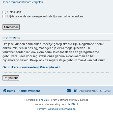
Ik ben mijn wachtwoord vergeten
Onthouden
Mij deze sessie niet weergeven in de lijst met online gebruikers
REGISTREER
Om je te kunnen aanmelden, moet je geregistreerd zijn. Registratie neemt
enkele minuten in beslag, maar geeft je extra mogelijkheden. De
forumbeheerder kan ook extra permissies toestaan aan geregistreerde
gebruikers. Lees voor registratie onze gebruiksvoorwaarden en het
bijbehorend beleid. Bekijk ook de regels als je gebruik maakt van het forum.
Gebruikersvoorwaarden
|
Privacybeleid
Registreer
Home
Forumoverzicht
Alle tijden zijn
UTC+02:00
Powered by
phpBB
® Forum Software © phpBB Limited
Nederlandse vertaling door
phpBB.nl
.
Privacy
|
Gebruikersvoorwaarden