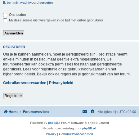
Ik ben mijn wachtwoord vergeten
Onthouden
Mij deze sessie niet weergeven in de lijst met online gebruikers
REGISTREER
Om je te kunnen aanmelden, moet je geregistreerd zijn. Registratie neemt
enkele minuten in beslag, maar geeft je extra mogelijkheden. De
forumbeheerder kan ook extra permissies toestaan aan geregistreerde
gebruikers. Lees voor registratie onze gebruiksvoorwaarden en het
bijbehorend beleid. Bekijk ook de regels als je gebruik maakt van het forum.
Gebruikersvoorwaarden
|
Privacybeleid
Registreer
Home
Forumoverzicht
Alle tijden zijn
UTC+02:00
Powered by
phpBB
® Forum Software © phpBB Limited
Nederlandse vertaling door
phpBB.nl
.
Privacy
|
Gebruikersvoorwaarden