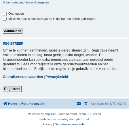
Ik ben mijn wachtwoord vergeten
Onthouden
Mij deze sessie niet weergeven in de lijst met online gebruikers
REGISTREER
Om je te kunnen aanmelden, moet je geregistreerd zijn. Registratie neemt
enkele minuten in beslag, maar geeft je extra mogelijkheden. De
forumbeheerder kan ook extra permissies toestaan aan geregistreerde
gebruikers. Lees voor registratie onze gebruiksvoorwaarden en het
bijbehorend beleid. Bekijk ook de regels als je gebruik maakt van het forum.
Gebruikersvoorwaarden
|
Privacybeleid
Registreer
Home
Forumoverzicht
Alle tijden zijn
UTC+02:00
Powered by
phpBB
® Forum Software © phpBB Limited
Nederlandse vertaling door
phpBB.nl
.
Privacy
|
Gebruikersvoorwaarden