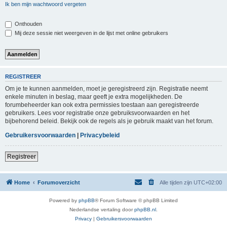
Ik ben mijn wachtwoord vergeten
Onthouden
Mij deze sessie niet weergeven in de lijst met online gebruikers
REGISTREER
Om je te kunnen aanmelden, moet je geregistreerd zijn. Registratie neemt
enkele minuten in beslag, maar geeft je extra mogelijkheden. De
forumbeheerder kan ook extra permissies toestaan aan geregistreerde
gebruikers. Lees voor registratie onze gebruiksvoorwaarden en het
bijbehorend beleid. Bekijk ook de regels als je gebruik maakt van het forum.
Gebruikersvoorwaarden
|
Privacybeleid
Registreer
Home
Forumoverzicht
Alle tijden zijn
UTC+02:00
Powered by
phpBB
® Forum Software © phpBB Limited
Nederlandse vertaling door
phpBB.nl
.
Privacy
|
Gebruikersvoorwaarden