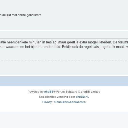
 de lijst met online gebruikers
ratie neemt enkele minuten in beslag, maar geeft je extra mogelijkheden. De foru
voorwaarden en het bijbehorend beleid. Bekijk ook de regels als je gebruik maakt v
Powered by
phpBB
® Forum Software © phpBB Limited
Nederlandse vertaling door
phpBB.nl
.
Privacy
|
Gebruikersvoorwaarden