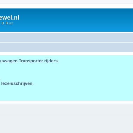
ewel.nl
 ID. Buzz
kswagen Transporter rijders.
.
 lezen/schrijven.