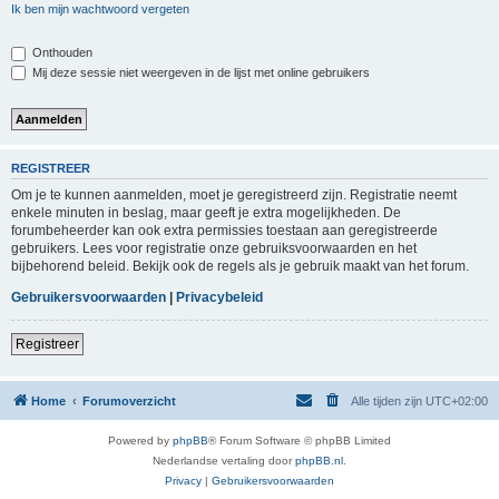
Ik ben mijn wachtwoord vergeten
Onthouden
Mij deze sessie niet weergeven in de lijst met online gebruikers
REGISTREER
Om je te kunnen aanmelden, moet je geregistreerd zijn. Registratie neemt
enkele minuten in beslag, maar geeft je extra mogelijkheden. De
forumbeheerder kan ook extra permissies toestaan aan geregistreerde
gebruikers. Lees voor registratie onze gebruiksvoorwaarden en het
bijbehorend beleid. Bekijk ook de regels als je gebruik maakt van het forum.
Gebruikersvoorwaarden
|
Privacybeleid
Registreer
Home
Forumoverzicht
Alle tijden zijn
UTC+02:00
Powered by
phpBB
® Forum Software © phpBB Limited
Nederlandse vertaling door
phpBB.nl
.
Privacy
|
Gebruikersvoorwaarden