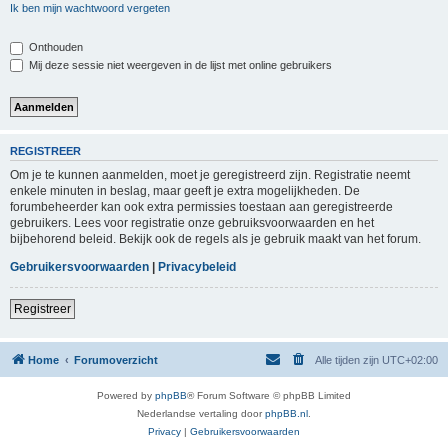
Ik ben mijn wachtwoord vergeten
Onthouden
Mij deze sessie niet weergeven in de lijst met online gebruikers
REGISTREER
Om je te kunnen aanmelden, moet je geregistreerd zijn. Registratie neemt
enkele minuten in beslag, maar geeft je extra mogelijkheden. De
forumbeheerder kan ook extra permissies toestaan aan geregistreerde
gebruikers. Lees voor registratie onze gebruiksvoorwaarden en het
bijbehorend beleid. Bekijk ook de regels als je gebruik maakt van het forum.
Gebruikersvoorwaarden
|
Privacybeleid
Registreer
Home
Forumoverzicht
Alle tijden zijn
UTC+02:00
Powered by
phpBB
® Forum Software © phpBB Limited
Nederlandse vertaling door
phpBB.nl
.
Privacy
|
Gebruikersvoorwaarden