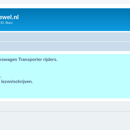
ewel.nl
 ID. Buzz
kswagen Transporter rijders.
.
 lezen/schrijven.