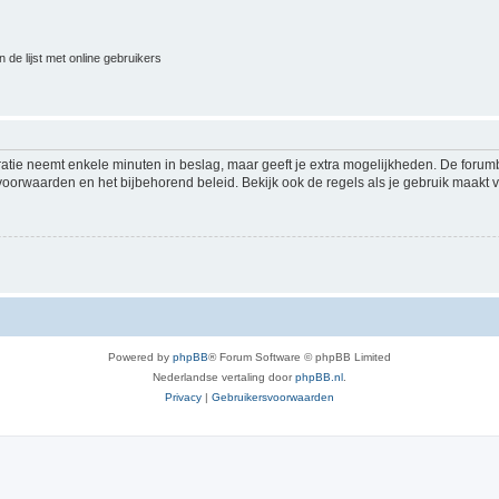
 de lijst met online gebruikers
ratie neemt enkele minuten in beslag, maar geeft je extra mogelijkheden. De foru
voorwaarden en het bijbehorend beleid. Bekijk ook de regels als je gebruik maakt v
Powered by
phpBB
® Forum Software © phpBB Limited
Nederlandse vertaling door
phpBB.nl
.
Privacy
|
Gebruikersvoorwaarden