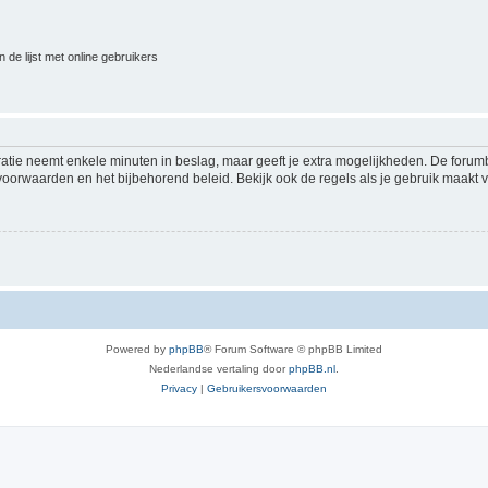
 de lijst met online gebruikers
ratie neemt enkele minuten in beslag, maar geeft je extra mogelijkheden. De foru
voorwaarden en het bijbehorend beleid. Bekijk ook de regels als je gebruik maakt v
Powered by
phpBB
® Forum Software © phpBB Limited
Nederlandse vertaling door
phpBB.nl
.
Privacy
|
Gebruikersvoorwaarden