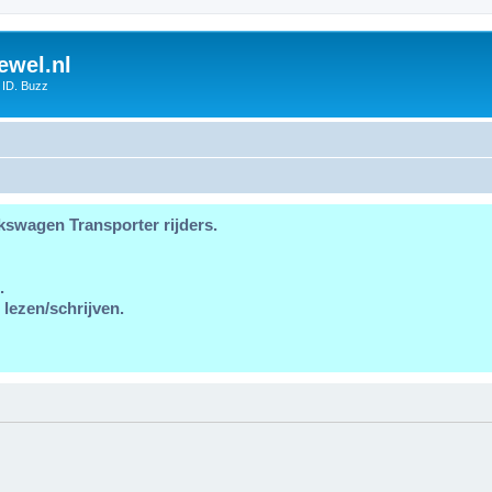
ewel.nl
 ID. Buzz
kswagen Transporter rijders.
.
 lezen/schrijven.