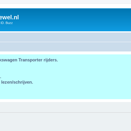
ewel.nl
 ID. Buzz
kswagen Transporter rijders.
.
 lezen/schrijven.