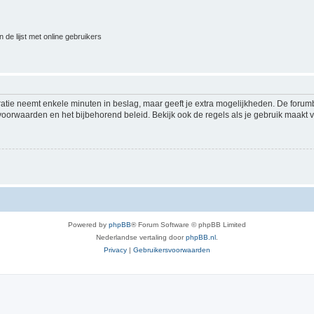
 de lijst met online gebruikers
ratie neemt enkele minuten in beslag, maar geeft je extra mogelijkheden. De foru
voorwaarden en het bijbehorend beleid. Bekijk ook de regels als je gebruik maakt v
Powered by
phpBB
® Forum Software © phpBB Limited
Nederlandse vertaling door
phpBB.nl
.
Privacy
|
Gebruikersvoorwaarden