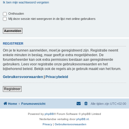
Ik ben mijn wachtwoord vergeten
Onthouden
Mij deze sessie niet weergeven in de lijst met online gebruikers
REGISTREER
Om je te kunnen aanmelden, moet je geregistreerd zijn. Registratie neemt
enkele minuten in beslag, maar geeft je extra mogelijkheden. De
forumbeheerder kan ook extra permissies toestaan aan geregistreerde
gebruikers. Lees voor registratie onze gebruiksvoorwaarden en het
bijbehorend beleid. Bekijk ook de regels als je gebruik maakt van het forum.
Gebruikersvoorwaarden
|
Privacybeleid
Registreer
Home
Forumoverzicht
Alle tijden zijn
UTC+02:00
Powered by
phpBB
® Forum Software © phpBB Limited
Nederlandse vertaling door
phpBB.nl
.
Privacy
|
Gebruikersvoorwaarden