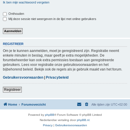
Ik ben mijn wachtwoord vergeten
Onthouden
Mij deze sessie niet weergeven in de lijst met online gebruikers
REGISTREER
Om je te kunnen aanmelden, moet je geregistreerd zijn. Registratie neemt
enkele minuten in beslag, maar geeft je extra mogelijkheden. De
forumbeheerder kan ook extra permissies toestaan aan geregistreerde
gebruikers. Lees voor registratie onze gebruiksvoorwaarden en het
bijbehorend beleid. Bekijk ook de regels als je gebruik maakt van het forum.
Gebruikersvoorwaarden
|
Privacybeleid
Registreer
Home
Forumoverzicht
Alle tijden zijn
UTC+02:00
Powered by
phpBB
® Forum Software © phpBB Limited
Nederlandse vertaling door
phpBB.nl
.
Privacy
|
Gebruikersvoorwaarden