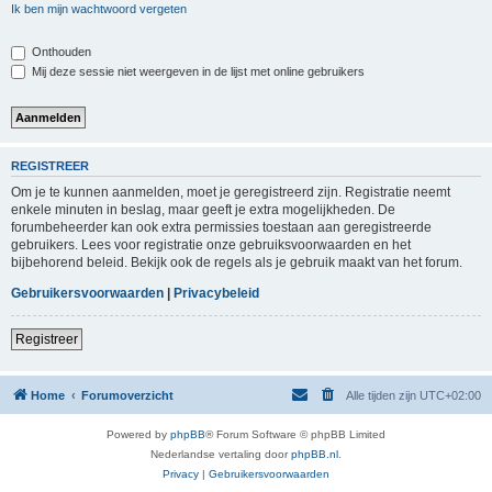
Ik ben mijn wachtwoord vergeten
Onthouden
Mij deze sessie niet weergeven in de lijst met online gebruikers
REGISTREER
Om je te kunnen aanmelden, moet je geregistreerd zijn. Registratie neemt
enkele minuten in beslag, maar geeft je extra mogelijkheden. De
forumbeheerder kan ook extra permissies toestaan aan geregistreerde
gebruikers. Lees voor registratie onze gebruiksvoorwaarden en het
bijbehorend beleid. Bekijk ook de regels als je gebruik maakt van het forum.
Gebruikersvoorwaarden
|
Privacybeleid
Registreer
Home
Forumoverzicht
Alle tijden zijn
UTC+02:00
Powered by
phpBB
® Forum Software © phpBB Limited
Nederlandse vertaling door
phpBB.nl
.
Privacy
|
Gebruikersvoorwaarden