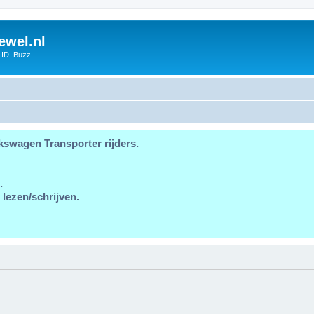
ewel.nl
 ID. Buzz
kswagen Transporter rijders.
.
 lezen/schrijven.