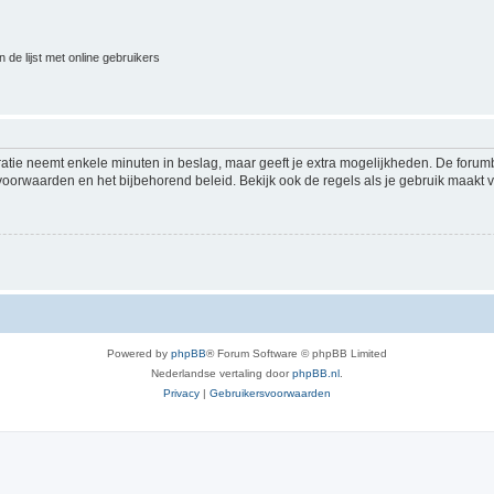
 de lijst met online gebruikers
ratie neemt enkele minuten in beslag, maar geeft je extra mogelijkheden. De foru
voorwaarden en het bijbehorend beleid. Bekijk ook de regels als je gebruik maakt v
Powered by
phpBB
® Forum Software © phpBB Limited
Nederlandse vertaling door
phpBB.nl
.
Privacy
|
Gebruikersvoorwaarden