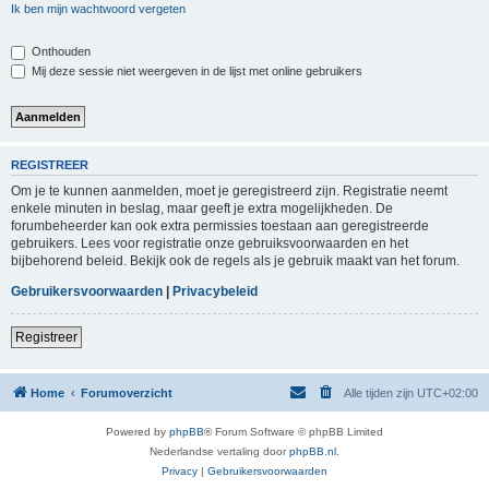
Ik ben mijn wachtwoord vergeten
Onthouden
Mij deze sessie niet weergeven in de lijst met online gebruikers
REGISTREER
Om je te kunnen aanmelden, moet je geregistreerd zijn. Registratie neemt
enkele minuten in beslag, maar geeft je extra mogelijkheden. De
forumbeheerder kan ook extra permissies toestaan aan geregistreerde
gebruikers. Lees voor registratie onze gebruiksvoorwaarden en het
bijbehorend beleid. Bekijk ook de regels als je gebruik maakt van het forum.
Gebruikersvoorwaarden
|
Privacybeleid
Registreer
Home
Forumoverzicht
Alle tijden zijn
UTC+02:00
Powered by
phpBB
® Forum Software © phpBB Limited
Nederlandse vertaling door
phpBB.nl
.
Privacy
|
Gebruikersvoorwaarden