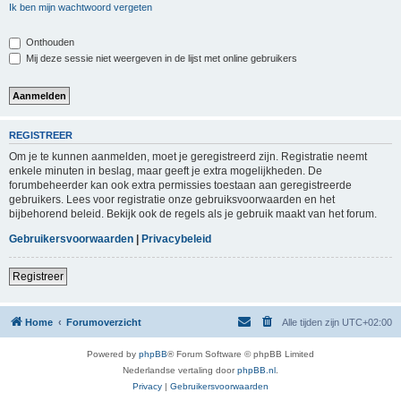
Ik ben mijn wachtwoord vergeten
Onthouden
Mij deze sessie niet weergeven in de lijst met online gebruikers
REGISTREER
Om je te kunnen aanmelden, moet je geregistreerd zijn. Registratie neemt
enkele minuten in beslag, maar geeft je extra mogelijkheden. De
forumbeheerder kan ook extra permissies toestaan aan geregistreerde
gebruikers. Lees voor registratie onze gebruiksvoorwaarden en het
bijbehorend beleid. Bekijk ook de regels als je gebruik maakt van het forum.
Gebruikersvoorwaarden
|
Privacybeleid
Registreer
Home
Forumoverzicht
Alle tijden zijn
UTC+02:00
Powered by
phpBB
® Forum Software © phpBB Limited
Nederlandse vertaling door
phpBB.nl
.
Privacy
|
Gebruikersvoorwaarden